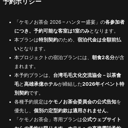
予約ポリシー
「ケモノお茶会 2026 – ハンター盛宴」の
各参加者
につき、予約可能な客室は1室のみ
となります。
本プランは
特別契約
のため、
宿泊代金は全額前払
い
となります。
本プロジェクトの宿泊プランには、
朝食2名分
が含
まれます。
本予約プランは、
台湾毛毛文化交流協会－以茶會
毛
と
高雄承億ホテル
が締結した
2026年イベント特
別契約
です。
各種予約規定は
ケモノお茶会委員会の公式告知
を
優先し、
個別の定型約款は適用されません
。
「ケモノお茶会」専用プランは
公式ウェブサイト