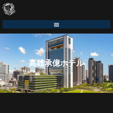
高雄承億ホテル