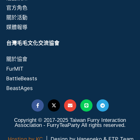
官方角色
關於活動
媒體報導
台灣毛毛文化交流協會
關於協會
FurMIT
BattleBeasts
BeastAges
Copyright © 2017-2025 Taiwan Furry Interaction
Association - FurryTeaParty All rights reserved.
Hosting by KC
| Design by Haneneko & FTP Team