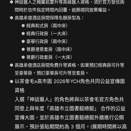
神話獵人之親屬若要升等高級獵人資格，須於官方發信詢
問時於信件指定時間內回覆，逾期視同放棄權益。
高雄承億酒店房間保障名額房型為：
經典和式房（兩中床）
經典行政房（一大床）
豪華行政房（兩中床）
尊爵港景套房（兩中床）
尊爵行政套房（一大床）
高雄承億酒店房間免費升等資格，如果預訂經典房可升等
至豪華房，預訂豪華房可升等至套房。
以茶會毛x高市圖 2026年YCH角色共同公益宣傳圖
資格
入選「神話獵人」的角色將與以茶會毛官方角色共
同登上與年度「高雄市立圖書館總館」 合作的公益
宣傳大圖，並於高雄市立圖書館總館外牆進行公開
展示，預計張貼期間約為 3 個月。(展期時間將以高