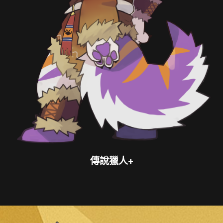
傳說獵人+