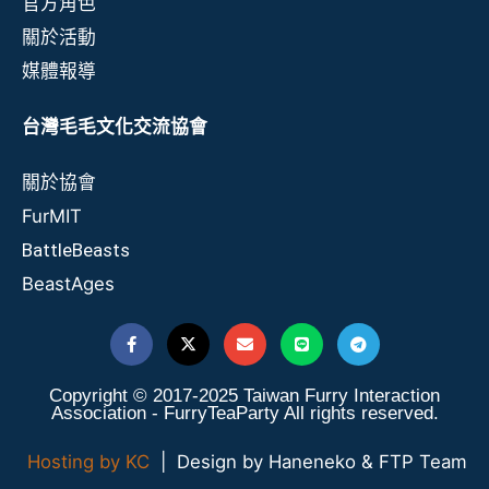
官方角色
關於活動
媒體報導
台灣毛毛文化交流協會
關於協會
FurMIT
BattleBeasts
BeastAges
Copyright © 2017-2025 Taiwan Furry Interaction
Association - FurryTeaParty All rights reserved.
Hosting by KC
| Design by Haneneko & FTP Team