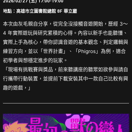
2026/02/27 (五) 17:00-19:00
地點：高雄市立圖書館總館 8F 華立廳
本次由灰毛親自分享，從完全沒接觸音遊開始，歷經 3～
4 年實際遊玩與研究累積的心得。內容以新手也能聽懂、
實際上手為核心，帶你認識音遊的基本觀念、判定邏輯與
練習方向，
並以「世界計畫」、「Phigros」為例，
適合
初學者與想穩定進步的玩家。
「現場有挑戰賽與獎品，前來聽講座的聽眾如欲參與請自
行攜帶行動裝置，並提前下載安裝其中一款自己比較有興
趣的遊戲，」