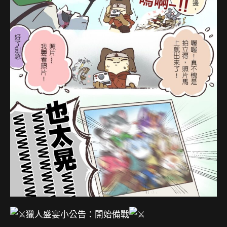
獵人盛宴小公告：開始備戰