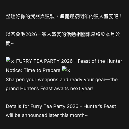
整理好你的武器與獵裝，準備迎接明年的獵人盛宴吧！
以茶會毛2026－獵人盛宴的活動相關訊息將於本月公
開~
FURRY TEA PARTY 2026 – Feast of the Hunter
Notice: Time to Prepare
Sharpen your weapons and ready your gear—the
grand Hunter’s Feast awaits next year!
Details for Furry Tea Party 2026 – Hunter’s Feast
will be announced later this month~